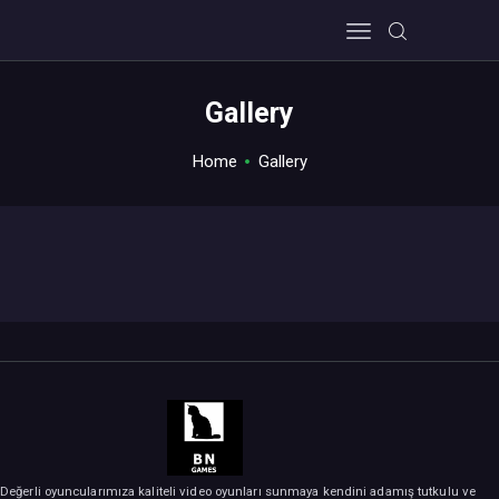
Gallery
Home
Gallery
Değerli oyuncularımıza kaliteli video oyunları sunmaya kendini adamış tutkulu ve