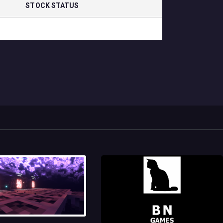
STOCK STATUS