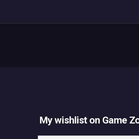
My wishlist on Game Z