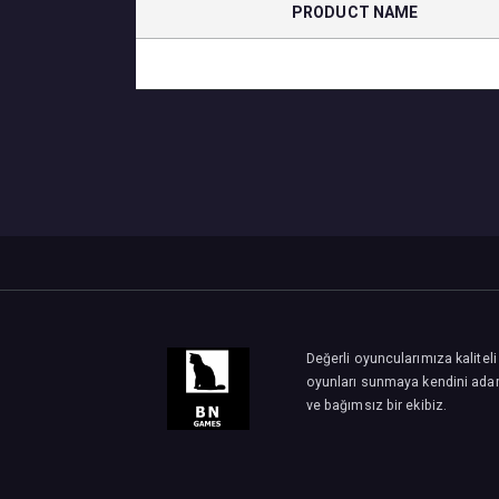
PRODUCT NAME
Değerli oyuncularımıza kaliteli
oyunları sunmaya kendini adam
ve bağımsız bir ekibiz.