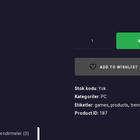
SIZE
Thrustmaster
Ferrari
458
adet
ADD TO WISHLIST
Stok kodu:
Yok
Kategoriler:
PC
Etiketler:
games
,
products
,
tren
Product ID:
187
endirmeler (0)