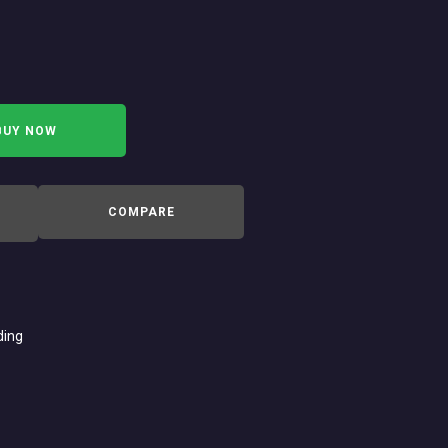
$210
.
0
0
BUY NOW
COMPARE
ding