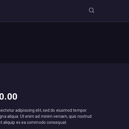
Fiyat
0
.
00
aralığı:
$180
.
0
ectetur adipisicing elit, sed do eiusmod tempor
0
agna aliqua. Ut enim ad minim veniam, quis nostrud
-
i ut aliquip ex ea commodo consequat.