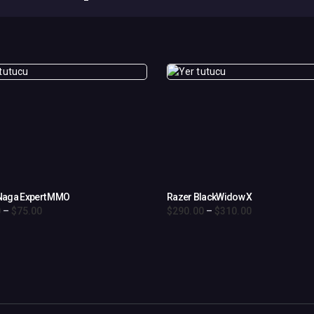
Naga Expert MMO
Razer BlackWidow X
0
–
$
75
.
00
Fiyat
$
290
.
00
–
$
310
.
00
Fiyat
aralığı:
aralığı:
Bu
$65
.
$290
.
n
ürünün
0
0
birden
0
0
fazla
-
-
$75
.
$310
.
syonu
varyasyonu
0
0
var.
0
0
kler
Seçenekler