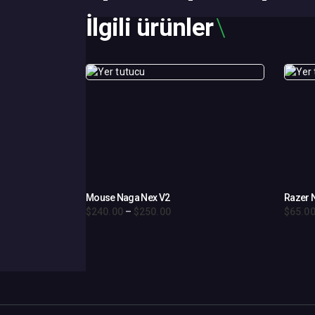
İlgili ürünler
Mouse Naga Nex V2
Razer 
$
240
.
00
–
$
250
.
00
Fiyat
$
65
.
0
aralığı:
Bu
Bu
$240
.
ürünün
ürünü
0
birden
birden
0
fazla
fazla
-
$250
.
varyasyonu
varya
0
var.
var.
0
Seçenekler
Seçene