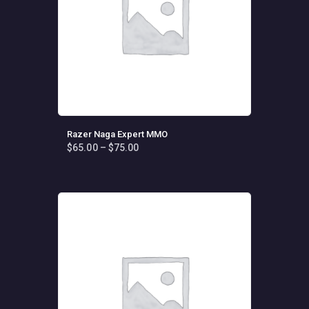
Razer Naga Expert MMO
$
65
.
00
–
$
75
.
00
Fiyat
aralığı:
Bu
$65
.
ürünün
0
birden
0
fazla
-
varyasyonu
$75
.
0
var.
0
Seçenekler
ürün
sayfasından
seçilebilir