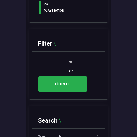
PC
PLAYSTATION
Filter
En
En
düşük
yüksek
fiyat
fiyat
FILTRELE
Search