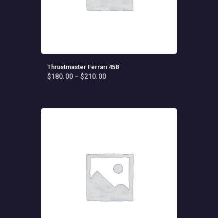
Thrustmaster Ferrari 458
$
180
.
00
–
$
210
.
00
Fiyat
aralığı:
Bu
$180
.
ürünün
0
birden
0
fazla
-
varyasyonu
$210
.
0
var.
0
Seçenekler
ürün
sayfasından
seçilebilir