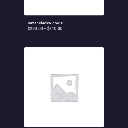
Razer BlackWidow X
$
290
.
00
–
$
310
.
00
Fiyat
aralığı:
Bu
$290
.
ürünün
0
birden
0
fazla
-
varyasyonu
$310
.
0
var.
0
Seçenekler
ürün
sayfasından
seçilebilir