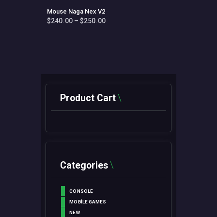
Mouse Naga Nex V2
$
240
.
00
–
$
250
.
00
Fiyat
aralığı:
Bu
$240
.
ürünün
0
birden
0
fazla
-
varyasyonu
$250
.
0
var.
0
Seçenekler
ürün
Product Cart
sayfasından
seçilebilir
Categories
CONSOLE
MOBILE GAMES
NEW