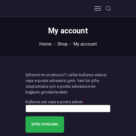
My account
Home
Shop
My account
HOME
ABOUT US
PRIVACY POLICY
Şifrenizi mi unuttunuz? Lütfen kullanıcı adınızı
veya e-posta adresinizi girin. Yeni bir şifre
CONTACT US
oluşturmanız için e-posta adresinize bir
bağlantı gönderilecektir.
Kullanıcı adı veya e-posta adresi
*
Gerekli
ŞIFRE SIFIRLAMA