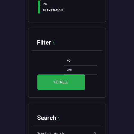
PC
PLAYSTATION
Filter
En
En
düşük
yüksek
fiyat
fiyat
FILTRELE
Search