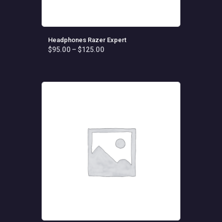
Headphones Razer Expert
$
95
.
00
–
$
125
.
00
Fiyat
aralığı:
Bu
$95
.
ürünün
0
birden
0
fazla
-
varyasyonu
$125
.
0
var.
0
Seçenekler
ürün
sayfasından
seçilebilir