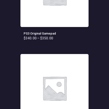
PS3 Original Gamepad
$
340
.
00
–
$
350
.
00
Fiyat
aralığı:
Bu
$340
.
ürünün
0
birden
0
fazla
-
varyasyonu
$350
.
0
var.
0
Seçenekler
ürün
sayfasından
seçilebilir