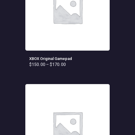
XBOX Original Gamepad
$
150
.
00
–
$
170
.
00
Fiyat
aralığı:
Bu
$150
.
ürünün
0
birden
0
fazla
-
varyasyonu
$170
.
0
var.
0
Seçenekler
ürün
sayfasından
seçilebilir