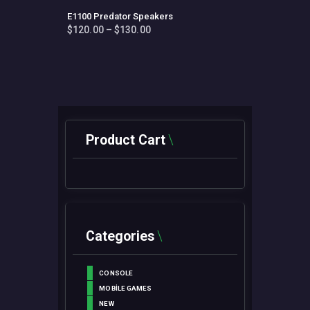
E1100 Predator Speakers
$
120
.
00
–
$
130
.
00
Fiyat
aralığı:
Bu
$120
.
ürünün
0
birden
0
fazla
-
varyasyonu
$130
.
0
var.
0
Seçenekler
ürün
Product Cart
sayfasından
seçilebilir
Categories
CONSOLE
MOBILE GAMES
NEW