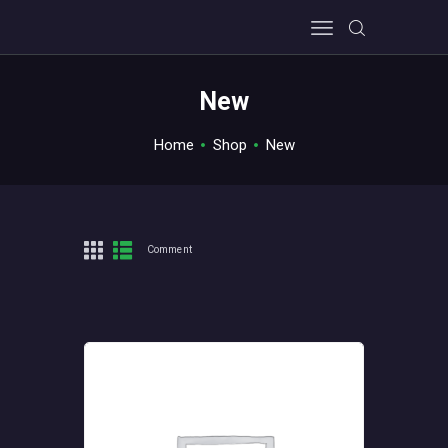
New
Home
Shop
New
HOME
ABOUT US
PRIVACY POLICY
Comment
CONTACT US