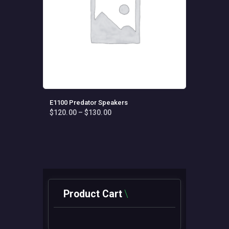
E1100 Predator Speakers
$
120
.
00
–
$
130
.
00
Fiyat
aralığı:
Bu
$120
.
ürünün
0
birden
0
fazla
-
varyasyonu
$130
.
0
var.
0
Seçenekler
ürün
Product Cart
sayfasından
seçilebilir