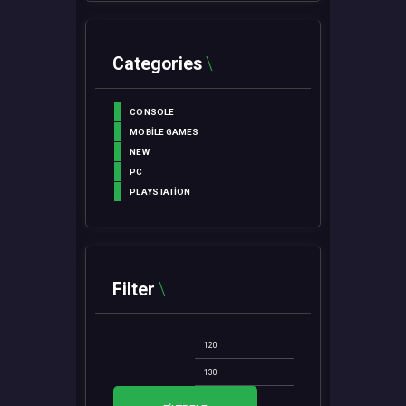
Categories
CONSOLE
MOBILE GAMES
NEW
PC
PLAYSTATION
Filter
En
En
düşük
yüksek
fiyat
fiyat