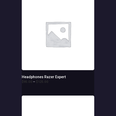
0
fazla
-
varyasyonu
$350
.
0
var.
0
Seçenekler
ürün
sayfasından
seçilebilir
Headphones Razer Expert
$
95
.
00
–
$
125
.
00
Fiyat
aralığı:
Bu
$95
.
ürünün
0
birden
0
fazla
-
varyasyonu
$125
.
0
var.
0
Seçenekler