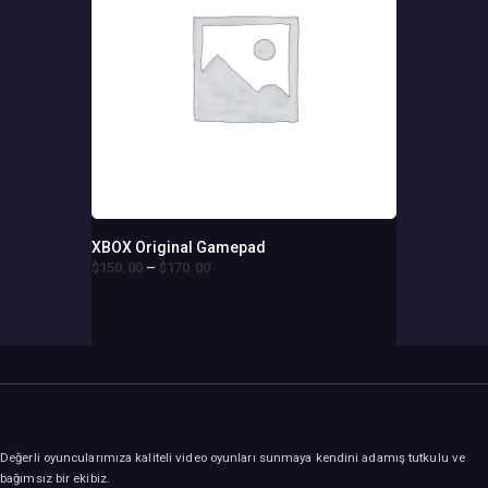
ürün
sayfasından
seçilebilir
XBOX Original Gamepad
$
150
.
00
–
$
170
.
00
Fiyat
aralığı:
Bu
$150
.
ürünün
0
birden
0
fazla
-
varyasyonu
$170
.
0
var.
0
Seçenekler
ürün
sayfasından
Değerli oyuncularımıza kaliteli video oyunları sunmaya kendini adamış tutkulu ve
seçilebilir
bağımsız bir ekibiz.