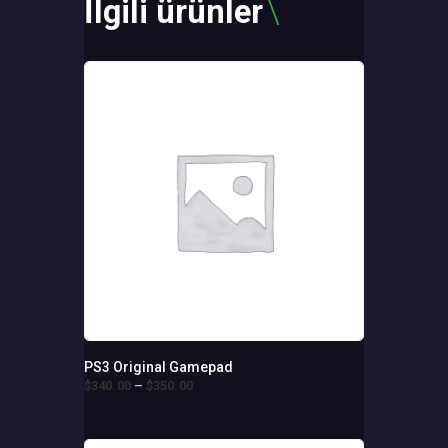
İlgili ürünler
PS3 Original Gamepad
$
340
.
00
–
$
350
.
00
Fiyat
aralığı:
Bu
$340
.
ürünün
0
birden