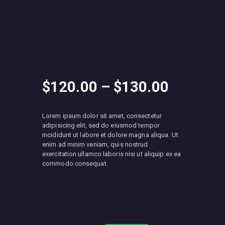
$
120
.
00
–
$
130
.
00
Fiyat
aralığı:
Lorem ipsum dolor sit amet, consectetur
$120
.
adipisicing elit, sed do eiusmod tempor
incididunt ut labore et dolore magna aliqua. Ut
0
enim ad minim veniam, quis nostrud
exercitation ullamco laboris nisi ut aliquip ex ea
0
commodo consequat.
-
SIZE
$130
.
0