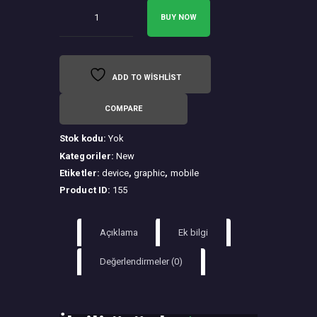
0
E1100
BUY NOW
Predator
Speakers
adet
ADD TO WISHLIST
COMPARE
Stok kodu:
Yok
Kategoriler:
New
Etiketler:
device
,
graphic
,
mobile
Product ID:
155
Açıklama
Ek bilgi
Değerlendirmeler (0)